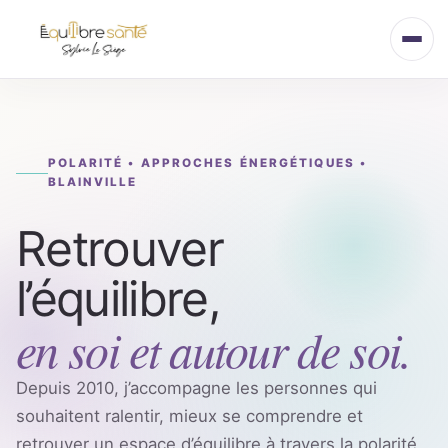
Aller
au
contenu
POLARITÉ • APPROCHES ÉNERGÉTIQUES •
BLAINVILLE
Retrouver
l’équilibre,
en soi et autour de soi.
Depuis 2010, j’accompagne les personnes qui
souhaitent ralentir, mieux se comprendre et
retrouver un espace d’équilibre à travers la polarité,